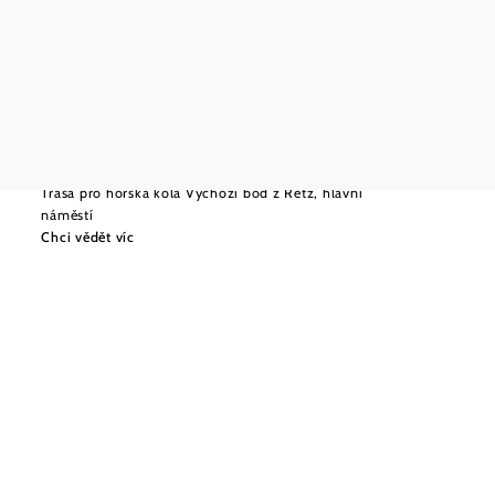
©
NÖW Stefan Mayerhofer
Střední
47,15 km
4:40 hod.
Trasa pro gravel cyklisty národním parkem
Podyjí
Trasa pro horská kola Výchozí bod z Retz, hlavní
náměstí
Chci vědět víc