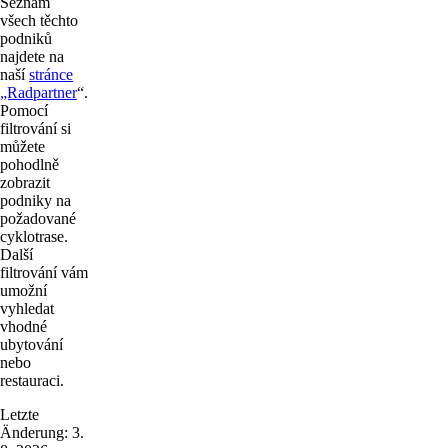
Seznam
všech těchto
podniků
najdete na
naší
stránce
„Radpartner
“.
Pomocí
filtrování si
můžete
pohodlně
zobrazit
podniky na
požadované
cyklotrase.
Další
filtrování vám
umožní
vyhledat
vhodné
ubytování
nebo
restauraci.
Letzte
Änderung: 3.