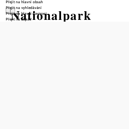
Přejít na hlavní obsah
Přejít na vyhledávání
Nationalpark
Přejít na hlavní navigaci
Přejít na zápatí
Thayatal Radweg
- Variante Nord
Cyklotrasa Výchozí bod z Centrum
národního parku Hardegg
Obtížnost: Těžká
Vzdálenost: 28,18 km
Doba: 2:30 hod.
Stoupání: 452 Hm
Klesání: 452 Hm
Uložit do oblíbených