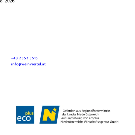
8. 2026
Služby pro dovolenou
Máte otázky? Rádi vám pomůžeme.
+43 2552 3515
info@weinviertel.at
Tiráž