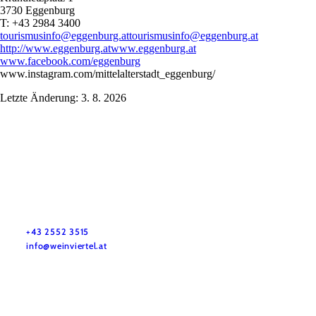
3730 Eggenburg
T: +43 2984 3400
tourismusinfo@eggenburg.at
tourismusinfo@eggenburg.at
http://www.eggenburg.at
www.eggenburg.at
www.facebook.com/eggenburg
www.instagram.com/mittelalterstadt_eggenburg/
Letzte Änderung: 3. 8. 2026
Služby pro dovolenou
Máte otázky? Rádi vám pomůžeme.
+43 2552 3515
info@weinviertel.at
Tiráž