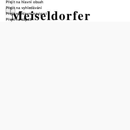
Přejít na hlavní obsah
Přejít na vyhledávání
Meiseldorfer
Přejít na hlavní navigaci
Přejít na zápatí
Teich
Turistická trasa Výchozí bod z
Muzeum Krahuletz v Eggenburgu
Obtížnost: Střední
Vzdálenost: 8,56 km
Doba: 3:00 hod.
Stoupání: 75 Hm
Klesání: 74 Hm
Uložit do oblíbených