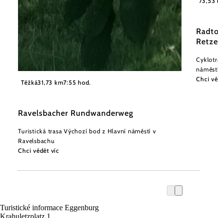
73,53
Radto
Retze
Cyklotr
náměstí
©
Chci vě
Gemeinde Ravelsbach
Těžká
31,73 km
7:55 hod.
Ravelsbacher Rundwanderweg
Turistická trasa Výchozí bod z Hlavní náměstí v
Ravelsbachu
Chci vědět víc
Turistické informace Eggenburg
Krahuletzplatz 1