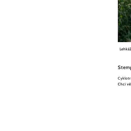
Weinvi
Lehká
Stemp
Cyklotr
Chci vě