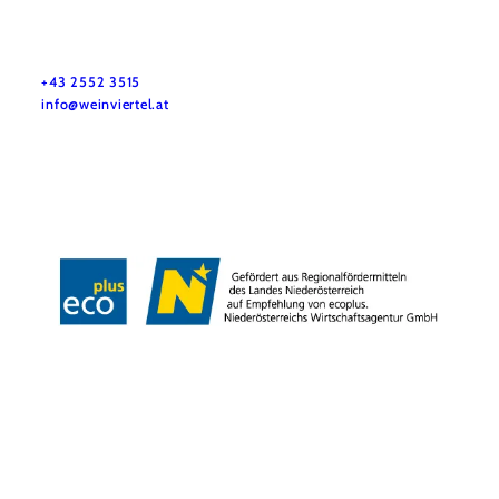
Služby pro dovolenou
Máte otázky? Rádi vám pomůžeme.
+43 2552 3515
info@weinviertel.at
Tiráž
Copyright © Weinviertel Tourismus GmbH