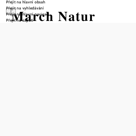
Přejít na hlavní obsah
Přejít na vyhledávání
March Natur
Přejít na hlavní navigaci
Přejít na zápatí
Radroute
Cyklotrasa Výchozí bod z Zámek
Marchegg
Obtížnost: Lehká
Vzdálenost: 37,14 km
Doba: 2:30 hod.
Stoupání: 29 Hm
Klesání: 27 Hm
Uložit do oblíbených