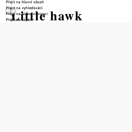
Přejít na hlavní obsah
Přejít na vyhledávání
Little hawk
Přejít na hlavní navigaci
Přejít na zápatí
flight
Turistická trasa Výchozí bod z
Falkenstein, radnice
Vzdálenost: 6,75 km
Stoupání: 144 Hm
Klesání: 144 Hm
Uložit do oblíbených