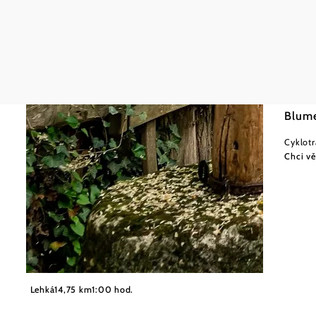
Vino V
Lehká
Blume
Cyklotr
Chci vě
©
Robert Herbst
Lehká
14,75 km
1:00 hod.