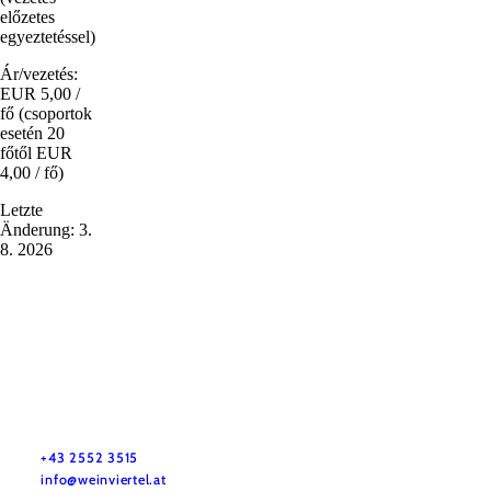
előzetes
egyeztetéssel)
Ár/vezetés:
EUR 5,00 /
fő (csoportok
esetén 20
főtől EUR
4,00 / fő)
Letzte
Änderung: 3.
8. 2026
Služby pro dovolenou
Máte otázky? Rádi vám pomůžeme.
+43 2552 3515
info@weinviertel.at