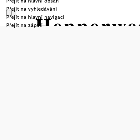
Přejít na hlavní obsah
Přejít na vyhledávání
Hennerwe
Přejít na hlavní navigaci
Přejít na zápatí
Turistická trasa Výchozí 