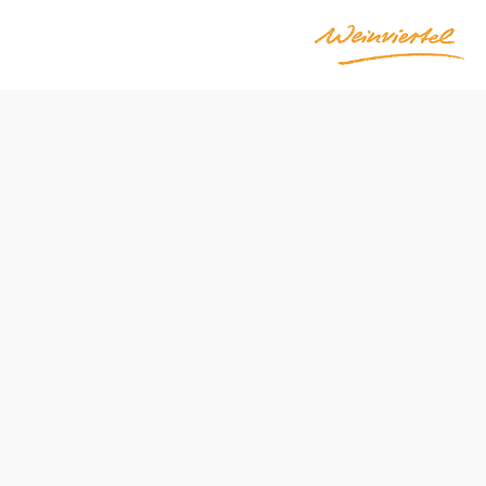
m národního parku
Obtížnost: Střední
Vzdálenost: 2,04 km
Doba: 0:40 hod.
Stoupání: 21 Hm
Klesání: 21 Hm