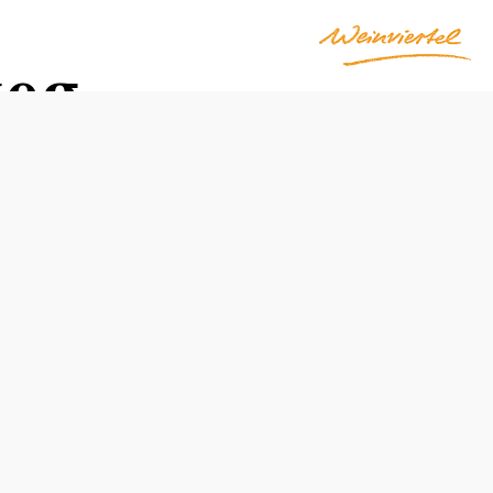
weg
gu
Obtížnost: Střední
Vzdálenost: 11,46 km
Doba: 3:30 hod.
Stoupání: 131 Hm
Klesání: 131 Hm