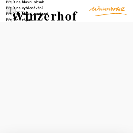
Přejít na hlavní obsah
Přejít na vyhledávání
Winzerhof
Přejít na hlavní navigaci
Přejít na zápatí
Walter
Wiesinger
Uložit do oblíbených
Vinařství Waltera Wiesingera je skutečným rájem pro
každého, kdo miluje víno. Nabízí se zde vynikající vína,
která potěší vaše chuťové buňky. Široká nabídka zahrnuje
bílá, červená a růžová vína, která jsou ideální pro útulné
večery doma nebo pro večírky a oslavy. V nabídce jsou
speciality od vzácných vín z celého světa až po možnosti
pro každý rozpočet. Na své si zde však přijdou nejen
milovníci vína. Winzerhof nabízí také různé farmářské