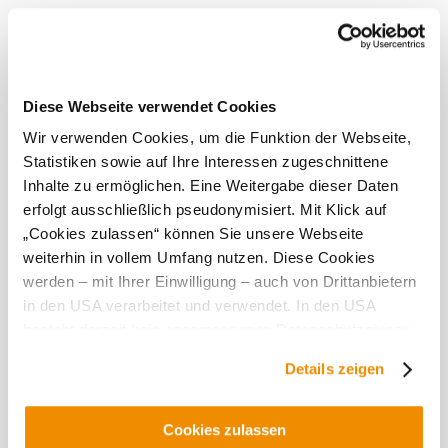
produkty. Patří mezi ně masné a uzenářské výrobky, vejce,
brambory a cibule i džemy. Tyto regionální produkty si
můžete kdykoli zakoupit v obchodě nebo je objevit v rámci
nabídky "nákupů na statku".
Diese Webseite verwendet Cookies
Tato
Wir verwenden Cookies, um die Funktion der Webseite,
provozovna
Statistiken sowie auf Ihre Interessen zugeschnittene
je
Inhalte zu ermöglichen. Eine Weitergabe dieser Daten
vynikající...
erfolgt ausschließlich pseudonymisiert. Mit Klick auf
„Cookies zulassen“ können Sie unsere Webseite
Vybavení
weiterhin in vollem Umfang nutzen. Diese Cookies
werden – mit Ihrer Einwilligung – auch von Drittanbietern
Prohlídky s
in den USA verarbeitet und verwendet. In den USA
průvodcem
besteht derzeit kein angemessenes Datenschutzniveau,
und es ist nicht ausgeschlossen, dass staatliche
Details zeigen
Sicherheitsbehörden entsprechende Anordnungen
gegenüber den Drittanbietern (Google und Meta
Platforms, Inc.) treffen, um Zugriff auf Daten zu Kontroll-
Objevování okolí
Cookies zulassen