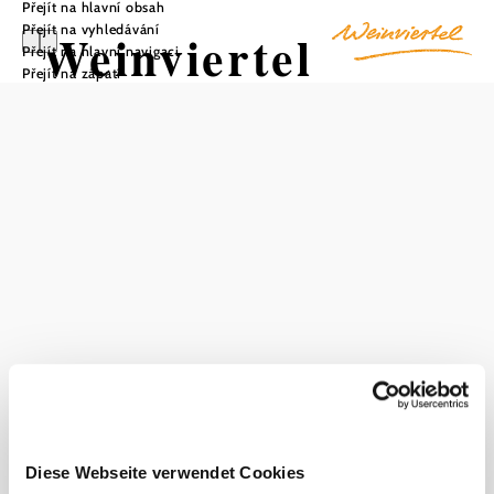
Přejít na hlavní obsah
Přejít na vyhledávání
Weinviertel
Přejít na hlavní navigaci
Přejít na zápatí
Rastplatz
Zistersdorf/Groß
inzersdorf
Uložit do oblíbených
Odpočívadlo se nachází v katastrální obci Großinzersdorf
přímo u dětského hřiště na vinařské cyklotrase
„Muskateller“. Pod pergolou s přístřeškem jsou k dispozici
lavičky, kde si můžete na chvíli odpočinout. Informační
Diese Webseite verwendet Cookies
tabule o regionu Weinviertel poskytuje informace o okolí