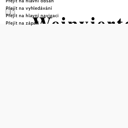
Přejít na hlavní obsah
Přejít na vyhledávání
Weinviert
Přejít na hlavní navigaci
Přejít na zápatí
Schweinw