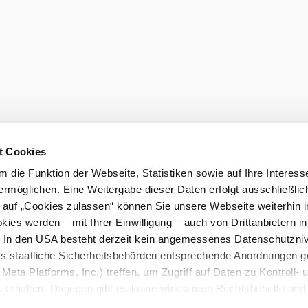
t Cookies
 die Funktion der Webseite, Statistiken sowie auf Ihre Interess
ermöglichen. Eine Weitergabe dieser Daten erfolgt ausschließlic
k auf „Cookies zulassen“ können Sie unsere Webseite weiterhin i
ies werden – mit Ihrer Einwilligung – auch von Drittanbietern i
. In den USA besteht derzeit kein angemessenes Datenschutzniv
ss staatliche Sicherheitsbehörden entsprechende Anordnungen 
Meta Platforms, Inc.) treffen, um Zugriff auf Daten zu Kontroll- 
rhalten. Dagegen gibt es keine wirksamen Rechtsbehelfe und
n. Zudem werden von den USA keine geeigneten Garantien für 