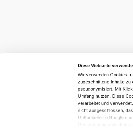
Výlety, hotely, trasy a další
Poloměr
10 km
20 km
hledání
Služby pro dovolenou
Diese Webseite verwende
Máte otázky? Rádi vám pomůžeme.
Wir verwenden Cookies, um
+43 2552 3515
zugeschnittene Inhalte zu 
info@weinviertel.at
pseudonymisiert. Mit Klic
Umfang nutzen. Diese Cook
verarbeitet und verwendet
Tiráž
nicht ausgeschlossen, da
Drittanbietern (Google und 
Überwachungszwecken zu e
Rechtsschutzmöglichkeite