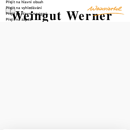
Přejít na hlavní obsah
Přejít na vyhledávání
Weingut Werner
Přejít na hlavní navigaci
Přejít na zápatí
Grolly
Uložit do oblíbených
Vinařství Wernera Grollyho se nachází na úpatí
Manhartsbergu v Obermarkersdorfu a geograficky leží
přesně mezi dvěma vinařskými městy Retz a Pulkau.
Vinice jsou osázeny bílými odrůdami veltlínské zelené,
Sauvignon blanc, Ryzlink rýnský, Rulandské bílé,
Chardonnay, Gelber Muskateller, Goldmuskateller, stejně
jako červenými odrůdami Zweigelt, Rulandské bílé, Rösler
a Cabernet franc.
Mírné kopce krajiny a klimatické vlivy Manhartsbergu
charakterizují živost vín. Chladné noční proudy vzduchu z