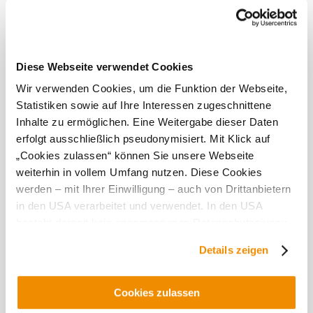
Waldviertelu přispívají k tvorbě příjemné kyselinky, což
má za následek vína s citrusovými tóny, broskvovou
příchutí a zvýrazněnou svěžestí na patře. Vliv panonského
klimatu v kombinaci s hlinitými půdami bez vápna,
hnědozeměmi a primárními horninami umožňuje révě
skvěle prospívat. Výsledkem jsou vína s hutnou plností,
Diese Webseite verwendet Cookies
jemnou, mnohovrstevnatou strukturou, jemnou mineralitou
Wir verwenden Cookies, um die Funktion der Webseite,
a krásným závěrem.
Statistiken sowie auf Ihre Interessen zugeschnittene
Inhalte zu ermöglichen. Eine Weitergabe dieser Daten
Tato
erfolgt ausschließlich pseudonymisiert. Mit Klick auf
provozovna
„Cookies zulassen“ können Sie unsere Webseite
je
weiterhin in vollem Umfang nutzen. Diese Cookies
vynikající...
werden – mit Ihrer Einwilligung – auch von Drittanbietern
in den USA verarbeitet und verwendet. In den USA
besteht derzeit kein angemessenes Datenschutzniveau,
und es ist nicht ausgeschlossen, dass staatliche
Details zeigen
Sicherheitsbehörden entsprechende Anordnungen
gegenüber den Drittanbietern (Google und Meta
Objevování okolí
Platforms, Inc.) treffen, um Zugriff auf Daten zu Kontroll-
Cookies zulassen
und Überwachungszwecken zu erhalten. Dagegen gibt es