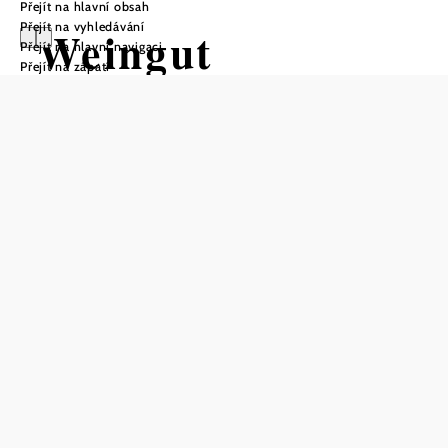
Přejít na hlavní obsah
Přejít na vyhledávání
Weingut
Přejít na hlavní navigaci
Přejít na zápatí
Schneider
Uložit do oblíbených
Vinařství Schneider, které se nachází u vstupu do údolí
Pulkau, je místem, kde se příroda Waldviertelu snoubí se
slunečným charakterem Weinviertelu. V ideálních
klimatických podmínkách a díky různým typům půdy
spolu s láskyplným nasazením týmu zde vznikají ovocná
vína s typickým weinviertelským charakterem. Vinařství
nabízí nejen možnost ochutnat tato vynikající vína, ale také
nahlédnout do světa vína prostřednictvím prohlídky sklepa
s průvodcem nebo procházky po vinicích.