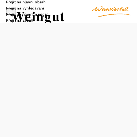
Přejít na hlavní obsah
Přejít na vyhledávání
Weingut
Přejít na hlavní navigaci
Přejít na zápatí
Meierhof
Raggendorf
Uložit do oblíbených
Vinařství Meierhof Raggendorf, které se nachází ve
východním Weinviertelu v rozsáhlé vinařské oblasti
Matzner Hügel, zahrnuje 30 hektarů vinic v nejlepších
polohách velké obce Matzen-Raggendorf. Na surových
sprašových půdách a sprašových šernozemích se daří
vínům nejvyšší kvality. Vinařství má již šestou generaci a
klade velký důraz na přirozenou ochranu rostlin a pečlivé
obhospodařování listů a půdy. To zaručuje zachování