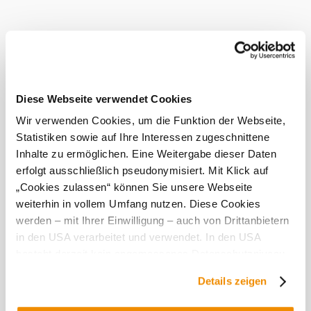
zralých a zdravých hroznů. Po jednoodrůdové sklizni se
hrozny drtí a šetrně lisují. Před stáčením do lahví jako
jednoodrůdová vína se jim poskytne potřebný čas na zrání.
Vinařství vyrábí sedm bílých vín: Weinviertel DAC
(veltlínské zelené), Welschriesling, Rheinriesling,
Chardonnay, Pinot Blanc, Sauvignon Blanc, Roter
Muskateller a dvě červená vína: Zweigelt rose, Zweigelt.
Vinařství má v této rodině tradici a lásku k vínu se vždy
Diese Webseite verwendet Cookies
snaží předávat dál vytvářením vynikajících vín.
Wir verwenden Cookies, um die Funktion der Webseite,
Statistiken sowie auf Ihre Interessen zugeschnittene
Tato
Inhalte zu ermöglichen. Eine Weitergabe dieser Daten
provozovna
erfolgt ausschließlich pseudonymisiert. Mit Klick auf
je
„Cookies zulassen“ können Sie unsere Webseite
vynikající...
weiterhin in vollem Umfang nutzen. Diese Cookies
werden – mit Ihrer Einwilligung – auch von Drittanbietern
Vybavení
in den USA verarbeitet und verwendet. In den USA
besteht derzeit kein angemessenes Datenschutzniveau,
Prohlídky s
und es ist nicht ausgeschlossen, dass staatliche
průvodcem
Details zeigen
Sicherheitsbehörden entsprechende Anordnungen
gegenüber den Drittanbietern (Google und Meta