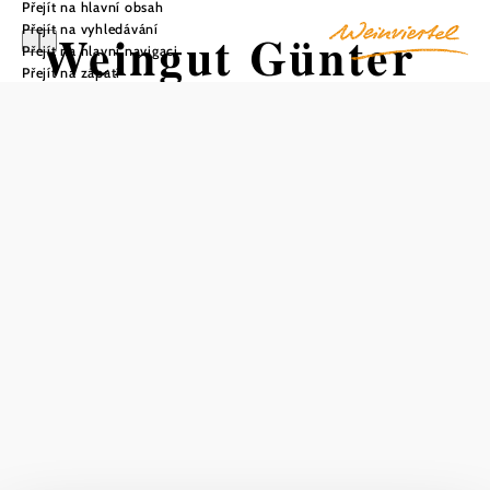
Přejít na hlavní obsah
Přejít na vyhledávání
Weingut Günter
Přejít na hlavní navigaci
Přejít na zápatí
Wenzl
Uložit do oblíbených
Vinařství Günter Wenzl se nachází v malebné oblasti
Matzner Hügelland, jedné ze čtyř podoblastí Weinviertler
Hügelland. Tato část Dolního Rakouska je známá svým
suchým podnebím, které připomíná panonské klima.
Vinařská obec Matzen, ležící v údolí řeky Wagram,
odděluje pahorkatinu Weinviertel od Marchfeldu. Rozsáhlé
jižní svahy charakterizují nejen krajinu městečka, ale spolu
s příznivými sprašovými půdami a klimatem, které je
zmírněno rozsáhlým zalesněným územím, tvoří základ pro
vynikající kvalitu vína. Červené víno, které se zde vyrábí,