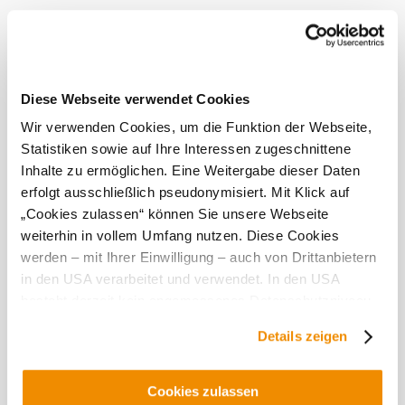
bylo vždy uznáváno jako špičkový rakouský produkt.
Sortiment zahrnuje bílá vína, červená vína a růžová vína,
včetně typického veltlínského zeleného. Návštěva vinařství
nabízí možnost ochutnat některá z nejlepších vín z vinného
sklepa ve vlastním klenutém sklepě.
Diese Webseite verwendet Cookies
Tato
Wir verwenden Cookies, um die Funktion der Webseite,
provozovna
Statistiken sowie auf Ihre Interessen zugeschnittene
je
Inhalte zu ermöglichen. Eine Weitergabe dieser Daten
vynikající...
erfolgt ausschließlich pseudonymisiert. Mit Klick auf
„Cookies zulassen“ können Sie unsere Webseite
Vybavení
weiterhin in vollem Umfang nutzen. Diese Cookies
werden – mit Ihrer Einwilligung – auch von Drittanbietern
Prohlídky s
in den USA verarbeitet und verwendet. In den USA
průvodcem
besteht derzeit kein angemessenes Datenschutzniveau,
und es ist nicht ausgeschlossen, dass staatliche
Details zeigen
Sicherheitsbehörden entsprechende Anordnungen
gegenüber den Drittanbietern (Google und Meta
Platforms, Inc.) treffen, um Zugriff auf Daten zu Kontroll-
Objevování okolí
Cookies zulassen