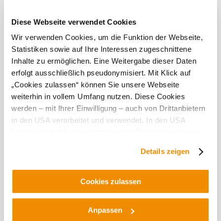
účastnilo různých degustací a opakovaně získalo za svá
vína Ocenění. Návštěva tohoto vinařství slibuje
Diese Webseite verwendet Cookies
milovníkům vína nezapomenutelný zážitek.
Wir verwenden Cookies, um die Funktion der Webseite,
Tato
Statistiken sowie auf Ihre Interessen zugeschnittene
Inhalte zu ermöglichen. Eine Weitergabe dieser Daten
provozovna
erfolgt ausschließlich pseudonymisiert. Mit Klick auf
je
„Cookies zulassen“ können Sie unsere Webseite
vynikající...
weiterhin in vollem Umfang nutzen. Diese Cookies
werden – mit Ihrer Einwilligung – auch von Drittanbietern
in den USA verarbeitet und verwendet. In den USA
besteht derzeit kein angemessenes Datenschutzniveau,
und es ist nicht ausgeschlossen, dass staatliche
Details zeigen
Sicherheitsbehörden entsprechende Anordnungen
Objevování okolí
gegenüber den Drittanbietern (Google und Meta
Platforms, Inc.) treffen, um Zugriff auf Daten zu Kontroll-
Cookies zulassen
Výlety, hotely, trasy a další
und Überwachungszwecken zu erhalten. Dagegen gibt es
©
Weingut Frotzler
Poloměr
10 km
20 km
keine wirksamen Rechtsbehelfe und
hledání
Anpassen
Rechtsschutzmöglichkeiten. Zudem werden von den