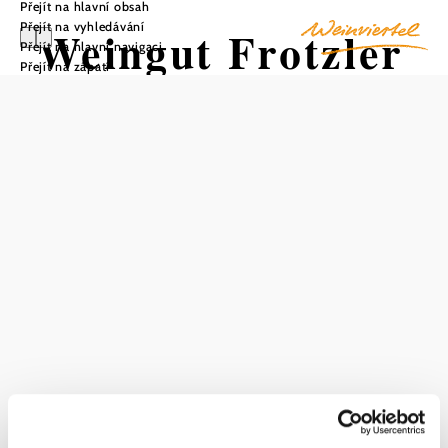
Přejít na hlavní obsah
Přejít na vyhledávání
Weingut Frotzler
Přejít na hlavní navigaci
Přejít na zápatí
Uložit do oblíbených
Vinařství Frotzler se sídlem v Schrattenthalu, nejmenším
vinařském městečku v Rakousku, se může pochlubit
působivou historií sahající až do roku 1872. Již čtvrtá
generace vinařství se nachází na úpatí Manhartsbergu, kde
se na písčitých, štěrkovitých svazích orientovaných k jihu
daří ovocným bílým vínům a hutným červeným vínům s
vysokým obsahem extraktu. Vinice panství pokrývají
nejlepší místa v oblasti Retz, včetně Steinbreiten,
Kalvarienberg a Äußere Bergen. Zvláštní pozornost je
věnována hlavním odrůdám veltlínské zelené, Ryzlink,
Zweigelt a Blauer Burgunder. Řez zaměřený na kvalitu a
profesionální vinifikace zaručují, že vína jsou dobře
stravitelná. Vinařství Frotzler se v průběhu desetiletí