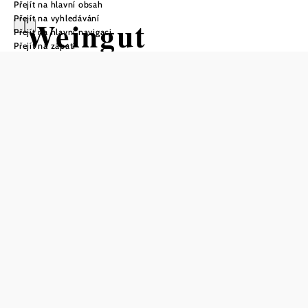
Přejít na hlavní obsah
Přejít na vyhledávání
Weingut
Přejít na hlavní navigaci
Přejít na zápatí
Christoph Bauer
Uložit do oblíbených
Vinařství Christoph Bauer je známé svými osobitými víny,
která kladou důraz na kvalitu a osobitost. Největší
pozornost je věnována pečlivé práci na vinici, která je
považována za předpoklad vynikajících vín. Při vinifikaci
se používá vyvážená kombinace tradice a inovace. Šetrné
zpracování klade důraz na přirozený potenciál zralých
hroznů. Úsilí vinařství je oceněno řadou ocenění, včetně 2
hvězdiček od Falstaffa a 3 korun od Vinaria. Vinařství
Christoph Bauer je společností Vinaria označováno jako
"osvědčený specialista na dvě vinice", což podtrhuje