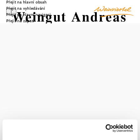
Přejít na hlavní obsah
Přejít na vyhledávání
Weingut Andreas
Přejít na hlavní navigaci
Přejít na zápatí
Brenninger
Uložit do oblíbených
Vinařství Andreas Brenninger představuje novou
interpretaci vína, aniž by se změnil jeho původ. Vznikají
zde vína s duší a hloubkou, která je prostě radost pít.
Vinařství Brenninger se může pochlubit pozoruhodnou
historií sahající až do roku 1544. Přibližně 18 hektarů vinic
v Niederrußbachu a Puchu je obděláváno podle
nejpřísnějších ekologických standardů. Výzvou a zároveň
cílem je přenést čistý Weinviertel ve sklenici vína.
Udržitelnost je samozřejmostí a provází každý krok ve
vinařství. Při plánování moderního vinařství byl kladen