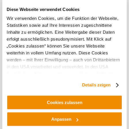
zvláštní důraz na hospodárné využívání přírodních zdrojů.
Diese Webseite verwendet Cookies
Tato
Wir verwenden Cookies, um die Funktion der Webseite,
provozovna
Statistiken sowie auf Ihre Interessen zugeschnittene
je
Inhalte zu ermöglichen. Eine Weitergabe dieser Daten
vynikající...
erfolgt ausschließlich pseudonymisiert. Mit Klick auf
„Cookies zulassen“ können Sie unsere Webseite
weiterhin in vollem Umfang nutzen. Diese Cookies
werden – mit Ihrer Einwilligung – auch von Drittanbietern
in den USA verarbeitet und verwendet. In den USA
besteht derzeit kein angemessenes Datenschutzniveau,
Objevování okolí
und es ist nicht ausgeschlossen, dass staatliche
Details zeigen
Sicherheitsbehörden entsprechende Anordnungen
gegenüber den Drittanbietern (Google und Meta
Výlety, hotely, trasy a další
Platforms, Inc.) treffen, um Zugriff auf Daten zu Kontroll-
Cookies zulassen
Poloměr
10 km
20 km
und Überwachungszwecken zu erhalten. Dagegen gibt es
hledání
keine wirksamen Rechtsbehelfe und
null
Anpassen
Rechtsschutzmöglichkeiten. Zudem werden von den
USA keine geeigneten Garantien für den Schutz