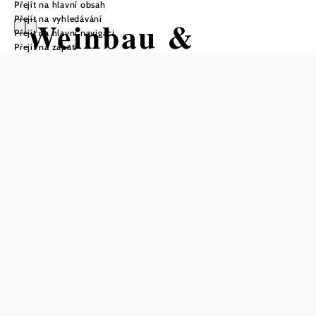
Přejít na hlavní obsah
Přejít na vyhledávání
Weinbau &
Přejít na hlavní navigaci
Přejít na zápatí
Buschenschank
Familie
Hochmeister
Otevírací doba
Od 28.08.2026 do 13.09.2026
Uložit do oblíbených