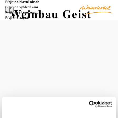
Přejít na hlavní obsah
Přejít na vyhledávání
Weinbau Geist
Přejít na hlavní navigaci
Přejít na zápatí
Uložit do oblíbených
Weinbau Geist je rodinný podnik, který se nachází v malé
obci Groß-Reipersdorf ve vinařské obci Pulkau. Na ploše
přibližně 5 hektarů se zde pěstuje vinná réva, která díky
ideálním podmínkám při vstupu do údolí Pulkau produkuje
svěží, ovocná bílá vína a jemná, plná červená vína.
Rozmanitost odrůd je impozantní a sahá od veltlínského
zeleného, Welschriesling a Müller Thurgau u bílých vín až
po Zweigelt, Merlot a Blauer Portugieser u červených vín.
Cílem je přenést přirozené aroma a charakteristickou chuť
vín do lahví prostřednictvím přírodního pěstování. K tomu
napomáhají různé typy půd, které se v Groß-Reipersdorfu
nacházejí. Rozmanitost chutí vín z Weinbau Geist slibuje
jedinečný chuťový zážitek.