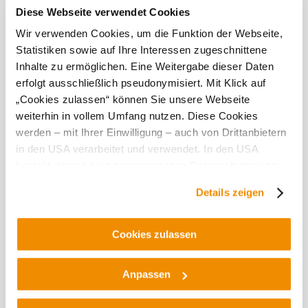
Diese Webseite verwendet Cookies
Tato
Wir verwenden Cookies, um die Funktion der Webseite,
provozovna
Statistiken sowie auf Ihre Interessen zugeschnittene
Inhalte zu ermöglichen. Eine Weitergabe dieser Daten
je
erfolgt ausschließlich pseudonymisiert. Mit Klick auf
vynikající...
„Cookies zulassen“ können Sie unsere Webseite
weiterhin in vollem Umfang nutzen. Diese Cookies
werden – mit Ihrer Einwilligung – auch von Drittanbietern
in den USA verarbeitet und verwendet. In den USA
besteht derzeit kein angemessenes Datenschutzniveau,
und es ist nicht ausgeschlossen, dass staatliche
Objevování okolí
Details zeigen
Sicherheitsbehörden entsprechende Anordnungen
gegenüber den Drittanbietern (Google und Meta
Výlety, hotely, trasy a další
Platforms, Inc.) treffen, um Zugriff auf Daten zu Kontroll-
Cookies zulassen
Poloměr
10 km
20 km
und Überwachungszwecken zu erhalten. Dagegen gibt es
hledání
keine wirksamen Rechtsbehelfe und
Anpassen
Rechtsschutzmöglichkeiten. Zudem werden von den
USA keine geeigneten Garantien für den Schutz