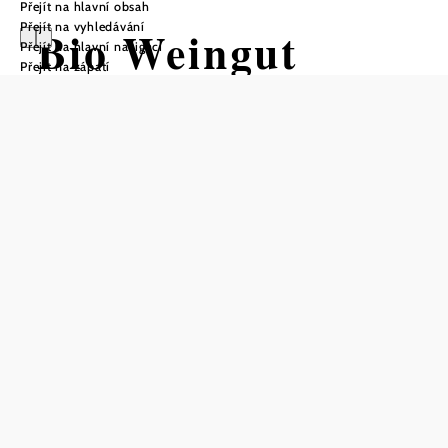
Přejít na hlavní obsah
Přejít na vyhledávání
Bio Weingut
Přejít na hlavní navigaci
Přejít na zápatí
Scheiner
Uložit do oblíbených
Ekologické vinařství Scheiner je tradiční vinařství, které je
v srdci Weinviertelu doma již více než 130 let. Vinařství,
jehož hlavní odrůdou je veltlínské zelené, které je zároveň
zušlechťováno na proslulý Weinviertel DAC, má
vynikající pověst. Příležitost ochutnat toto vynikající víno
je mimořádnou Highlight. Ve farmářské prodejně je možné
si každý den od 8 do 18 hodin samoobslužně vybrat z
nabídky vín a každý pátek mezi 16. a 18. hodinou je
možné po předchozí telefonické domluvě vinařství
navštívit. Návštěva ekologického vinařství Scheiner je