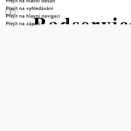
Přejít na hlavní obsah
Přejít na vyhledávání
Radservic
Přejít na hlavní navigaci
Přejít na zápatí
Hauptplat
Uložit do oblíbených
Včetně stanice na opravu kol (vzduchová pumpa, nářa
Radservicestation Pulkau
Hauptplatz