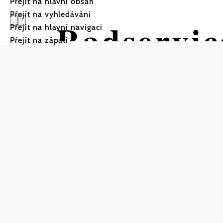
Přejít na hlavní obsah
Přejít na vyhledávání
Radservic
Přejít na hlavní navigaci
Přejít na zápatí
Hohenrup
Uložit do oblíbených
Včetně stanice na opravu kol (vzduchová pumpa, nářa
Radservicestation
Hohenruppersdorf