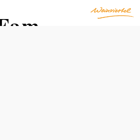
 Fam.
Otevírací doba
od dubna do listopadu, denně od 9:00 do 21:00