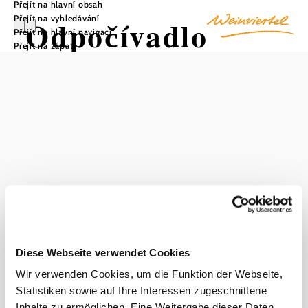
Přejít na hlavní obsah
Přejít na vyhledávání
Odpočívadlo
Přejít na hlavní navigaci
Přejít na zápatí
Weinviertel u
Hillersberg
Uložit do oblíbených
Po cestě v Mistelbachu: Weinviertel Rastplatz Hillersberg
je skvělým místem k odpočinku - s útulnou lavičkou a
informační mapou, která vás inspiruje k dalšímu putování.
Diese Webseite verwendet Cookies
Wir verwenden Cookies, um die Funktion der Webseite,
Statistiken sowie auf Ihre Interessen zugeschnittene
Inhalte zu ermöglichen. Eine Weitergabe dieser Daten