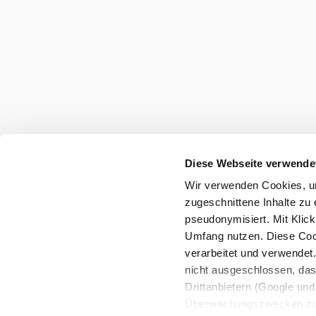
Poloměr
10 km
20 km
hledání
null
Služby pro dovolenou
Diese Webseite verwende
Máte otázky? Rádi vám pomůžeme.
Wir verwenden Cookies, um
+43 2552 3515
zugeschnittene Inhalte zu 
info@weinviertel.at
pseudonymisiert. Mit Klic
Umfang nutzen. Diese Cook
verarbeitet und verwendet
Tiráž
nicht ausgeschlossen, da
Drittanbietern (Google und 
Überwachungszwecken zu e