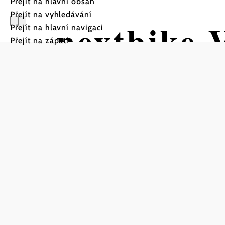
Přejít na hlavní obsah
Přejít na vyhledávání
nextbike-V
Přejít na hlavní navigaci
Přejít na zápatí
Korneubu