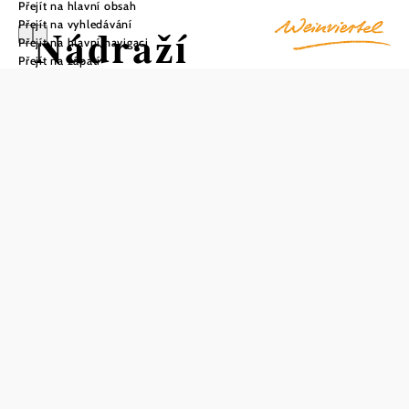
Přejít na hlavní obsah
Přejít na vyhledávání
Nádraží
Přejít na hlavní navigaci
Přejít na zápatí
Schönborn-
Mallebarn
Uložit do oblíbených
Stanice Schönborn-Mallebarn se nachází nad
dolnorakouskou obcí Obermallebarn v okrese Korneuburg.
Na jednokolejném nástupišti byl zřízen přístřešek pro
čekající cestující, který nabízí ochranu před větrem a
povětrnostními vlivy a působivý výhled do širokého okolí.
Na místě je také automat na jízdenky a několik
parkovacích míst pro auta a mopedy.