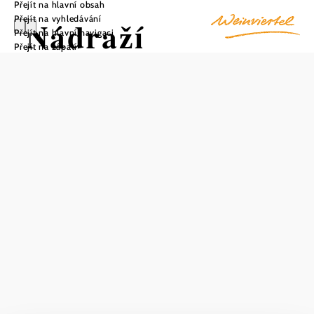
Přejít na hlavní obsah
Přejít na vyhledávání
Nádraží
Přejít na hlavní navigaci
Přejít na zápatí
Paasdorf
Uložit do oblíbených
Stanice Paasdorf se nachází v severní části Weinviertelu v
okrese
Mistelbach
na trati Laaer Ostbahn. Jednokolejná
stanice s přístřeškem pro čekání nabízí příjemné překlenutí
čekacích dob a informace o aktuálním železničním
provozu poskytují vývěsky jízdních řádů a hlášení z
reproduktorů.
Přímo u nádraží jsou zřízena parkovací místa pro 25
automobilů a mopedů a více než 5 jízdních kol.