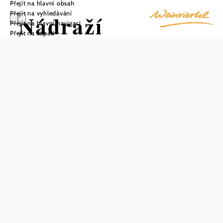
Přejít na hlavní obsah
Přejít na vyhledávání
Nádraží
Přejít na hlavní navigaci
Přejít na zápatí
Guntersdorf
Uložit do oblíbených
Na nádraží Guntersdorf ve stejnojmenném tržním
městečku v dolnorakouském okrese Hollabrunn vítá hosty
obzvlášť krásná přijímací budova. Díky rustikální fasádě a
útulnému přístřešku se cestujícím na železnici zkrátí
nejedna čekací doba. Čekárna uvnitř budovy je v zimě
dobře vytápěná a k pohodlí na zastávce přispívá i automat
na jízdenky v metru.
Prostorné parkoviště Park & Ride s více než 240
parkovacími místy nabízí příjemnou možnost přesednout