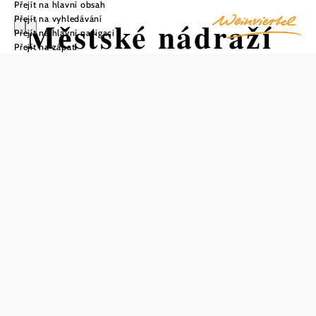
Přejít na hlavní obsah
Přejít na vyhledávání
Městské nádraží
Přejít na hlavní navigaci
Přejít na zápatí
Mistelbach
Uložit do oblíbených
Centrálně umístěná stanice Mistelbach Stadt se nachází v
severovýchodní části okresu Weinviertel ve stejnojmenné
čtvrti. Na jednokolejné stanici poskytuje informace o
aktuálním železničním provozu monitor s displejem a
hlášení z reproduktorů. Prosklené čekací lůžko, ve kterém
byl instalován automat na jízdenky, nabízí čekajícím
cestujícím ochranu před větrem a povětrnostními vlivy a
možnost zakoupit si jízdenky na vlak po celý den. Naproti
nástupišti je zřízeno parkoviště pro osobní automobily a
mopedy a u nádraží je také parkoviště pro několik jízdních