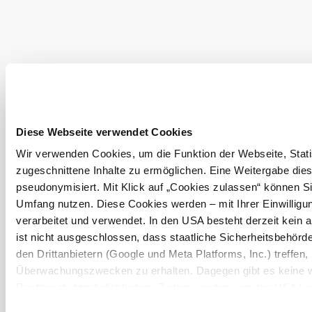
Objevování okolí
Výlety, hotely, trasy a další
Poloměr
10 km
20 km
hledání
Diese Webseite verwendet Cookies
null
Wir verwenden Cookies, um die Funktion der Webseite, Statis
zugeschnittene Inhalte zu ermöglichen. Eine Weitergabe dies
pseudonymisiert. Mit Klick auf „Cookies zulassen“ können Si
Umfang nutzen. Diese Cookies werden – mit Ihrer Einwilligun
verarbeitet und verwendet. In den USA besteht derzeit kei
ist nicht ausgeschlossen, dass staatliche Sicherheitsbehö
Služby pro dovolenou
den Drittanbietern (Google und Meta Platforms, Inc.) treffen,
Máte otázky? Rádi vám pomůžeme.
Überwachungszwecken zu erhalten. Dagegen gibt es keine 
+43 2552 3515
Rechtsschutzmöglichkeiten. Zudem werden von den USA kein
info@weinviertel.at
personenbezogener Daten gewährt. Wir geben nur Ihre IP-Ad