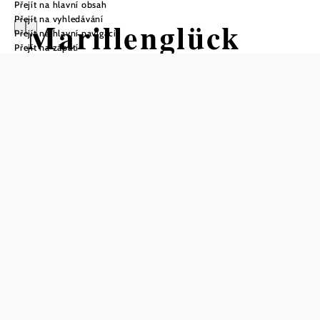
Přejít na hlavní obsah
Přejít na vyhledávání
Marillenglück
Přejít na hlavní navigaci
Přejít na zápatí
Zimmermann
Uložit do oblíbených
Šťavnaté, sladké meruňky z Weinviertelu!
V sadech rodiny Zimmermannů v Kreuzstettenu roste
velké množství odrůd meruněk, z nichž každá má možnost
rozvinout své zvláštní vlastnosti.
Sad je opečováván a ošetřován a na ovoci je to znát.
Sortiment a farmářský