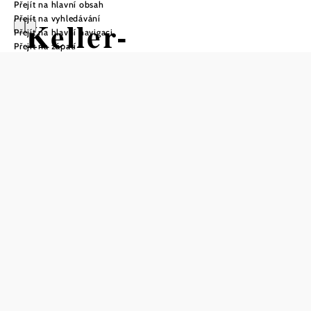
Přejít na hlavní obsah
Přejít na vyhledávání
Keller-
Přejít na hlavní navigaci
Přejít na zápatí
Wohlfühlplatz im
Teufelsbauer-
Keller
Otevírací doba
duben–říjen: denně 9–20 hodin