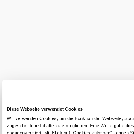
©
Zobrazit další fotografie v
Familie Waismayer
Možnosti
platby
Mastercard
American
Express
Visa
Diners Club
Diese Webseite verwendet Cookies
Debetní karta
Wir verwenden Cookies, um die Funktion der Webseite, Statis
zugeschnittene Inhalte zu ermöglichen. Eine Weitergabe dies
pseudonymisiert. Mit Klick auf „Cookies zulassen“ können Si