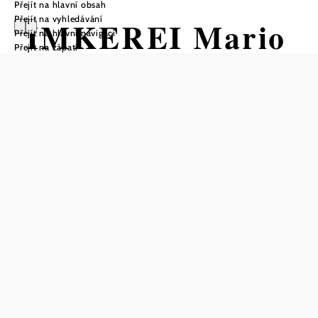
Přejít na hlavní obsah
Přejít na vyhledávání
IMKEREI Mario
Přejít na hlavní navigaci
Přejít na zápatí
Waismayer
Uložit do oblíbených
Rodinný podnik byl založen v roce 2012 a spravuje
přibližně 40 včelstev rozdělených do dvou lokalit.
Nový včelín byl postaven v roce 2018 a od roku 2019 se v
něm kromě medu vyrábí také frizzante.
Prohlídky včelstev a včelína s průvodcem se konají od
května do září.
Pokud chcete farmu poznat blíže, doporučujeme
rezervovat si
zážitkový program.