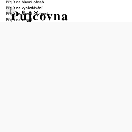
Přejít na hlavní obsah
Přejít na vyhledávání
Půjčovna
Přejít na hlavní navigaci
Přejít na zápatí
elektrokol
Uložit do oblíbených
V hotelu a restauraci Dreikönigshof si můžete vypůjčit
elektrokola a prozkoumat okolí Stockerau a přírodu v okolí
Vídně. Ideální pro hosty, kteří hledají pohodlný způsob,
jak objevovat region, aniž by se museli namáhat. Další
informace naleznete na jejich webových stránkách.
null
HOPFELD - Hotel
DREIKÖNIGSHOF