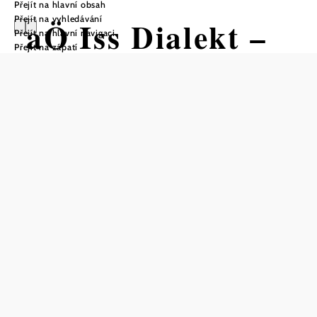
Přejít na hlavní obsah
Přejít na vyhledávání
aÖ Iss Dialekt –
Přejít na hlavní navigaci
Přejít na zápatí
a oide Mü
Otevírací doba
Od 01.01. do 31.12.
pondĕlí
08:00 - 12:00 hodin
13:00 - 16:30 hodin
úterý
08:00 - 12:00 hodin
13:00 - 16:30 hodin
středa
08:00 - 12:00 hodin
13:00 - 16:30 hodin
čtvrtek
08:00 - 12:00 hodin
13:00 - 16:30 hodin