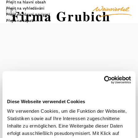
Přejít na hlavní obsah
Přejít na vyhledávání
Firma Grubich
Přejít na hlavní navigaci
Přejít na zápatí
Uložit do oblíbených
Ať už malá nebo velká, stará nebo nová: firma Grubich v
Mistelbachu znovu vyrábí kola, která se hodí. Všichni
příznivci jízdních kol se proto mohou spolehnout na servis
kol Güntera Grubicha - díky odbornému poradenství a
servisu na míru.
Diese Webseite verwendet Cookies
Wir verwenden Cookies, um die Funktion der Webseite,
Statistiken sowie auf Ihre Interessen zugeschnittene
Inhalte zu ermöglichen. Eine Weitergabe dieser Daten
Objevování okolí
erfolgt ausschließlich pseudonymisiert. Mit Klick auf