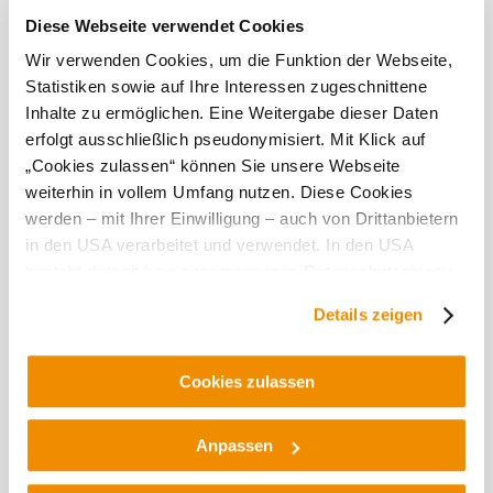
Diese Webseite verwendet Cookies
Tato
Wir verwenden Cookies, um die Funktion der Webseite,
provozovna
Statistiken sowie auf Ihre Interessen zugeschnittene
je
Inhalte zu ermöglichen. Eine Weitergabe dieser Daten
vynikající...
erfolgt ausschließlich pseudonymisiert. Mit Klick auf
„Cookies zulassen“ können Sie unsere Webseite
weiterhin in vollem Umfang nutzen. Diese Cookies
werden – mit Ihrer Einwilligung – auch von Drittanbietern
in den USA verarbeitet und verwendet. In den USA
besteht derzeit kein angemessenes Datenschutzniveau,
Objevování okolí
und es ist nicht ausgeschlossen, dass staatliche
Details zeigen
Sicherheitsbehörden entsprechende Anordnungen
Výlety, hotely, trasy a další
gegenüber den Drittanbietern (Google und Meta
Poloměr
Platforms, Inc.) treffen, um Zugriff auf Daten zu Kontroll-
10 km
20 km
Cookies zulassen
hledání
und Überwachungszwecken zu erhalten. Dagegen gibt es
keine wirksamen Rechtsbehelfe und
null
Anpassen
Rechtsschutzmöglichkeiten. Zudem werden von den
USA keine geeigneten Garantien für den Schutz