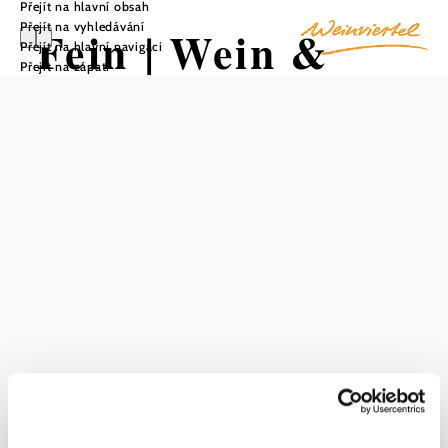
Přejít na hlavní obsah
Přejít na vyhledávání
Fein | Wein &
Přejít na hlavní navigaci
Přejít na zápatí
Obst
Uložit do oblíbených
Fein | Wein & Obst je pozoruhodná farma v Klein-
Engersdorfu, která je známá svými křupavými jablky,
sladkými hrozny a aromatickými jahodami. Nabízí zde
také přirozeně zakalené, přímo lisované ovocné šťávy a
domácí džemy. Další Highlight je mezinárodně oceněný
jablečný mošt a oceněná jakostní vína, která se prodávají
přímo od farmáře. Prodej z farmy probíhá od středy do
neděle. Návštěva tohoto místa je vynikající příležitostí
poznat autentické chutě regionu a zároveň podpořit místní
zemědělství.