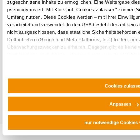
zugeschnittene Inhalte zu ermöglichen. Eine Weitergabe dies
pseudonymisiert. Mit Klick auf „Cookies zulassen“ können Si
Služby pro dovolenou
Umfang nutzen. Diese Cookies werden – mit Ihrer Einwilligun
Máte otázky? Rádi vám pomůžeme.
verarbeitet und verwendet. In den USA besteht derzeit kein
+43 2552 3515
nicht ausgeschlossen, dass staatliche Sicherheitsbehörde
info@weinviertel.at
Drittanbietern (Google und Meta Platforms, Inc.) treffen, um 
Überwachungszwecken zu erhalten. Dagegen gibt es keine 
Rechtsschutzmöglichkeiten. Zudem werden von den USA kein
Tiráž
personenbezogener Daten gewährt. Wir geben nur Ihre IP-Ad
eindeutige Zuordnung möglich ist) sowie technische Informat
und Bildschirmauflösung an Google bzw. ein. Meta weiter. W
späteren Deaktivierung finden Sie in unserer
Datenschutze
Cookies zulass
Anpassen
Copyright © Weinviertel Tourismus GmbH
nur notwendige Cookies