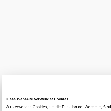
©
Zobrazit další fotografie 
Fam. Woditschka
Vybavení
Prohlídky s
průvodcem
Objevování okolí
Výlety, hotely, trasy a další
Poloměr
10 km
20 km
hledání
null
Diese Webseite verwendet Cookies
Wir verwenden Cookies, um die Funktion der Webseite, Statis