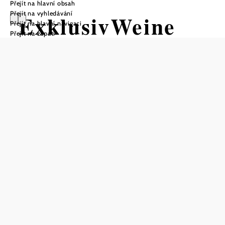
Přejít na hlavní obsah
Přejít na vyhledávání
ExklusivWeine
Přejít na hlavní navigaci
Přejít na zápatí
Woditschka
Uložit do oblíbených
ExklusivWeine Woditschka znamená eleganci, ovoce a
rozmanitost. Tyto vlastnosti činí vína tohoto renomovaného
vinařství jedinečnými. Kořeny vinařství sahají až do roku
1786, kdy rodina Woditschka začala v Herrnbaumgartenu
pěstovat víno. Cenné zkušenosti získané a předávané z
generace na generaci se dnes odrážejí ve všestrannosti a
špičkové kvalitě produkce vína. Návštěva vinařství
ExklusivWeine Woditschka nabízí příležitost objevit jemné
nuance těchto výjimečných vín a uctít dlouhou tradici
vinařství.