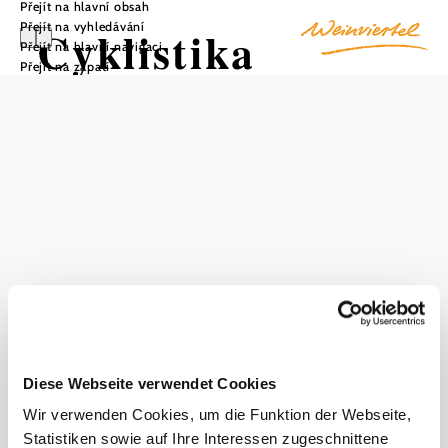
Přejít na hlavní obsah
Přejít na vyhledávání
Cyklistika
Přejít na hlavní navigaci
Přejít na zápatí
Zbytek rodiny
Böck
Uložit do oblíbených
Dobře na cestě při pěší turistice a cyklistice v termální
oblasti Land um Laa: odpočívadlo pro cyklisty vinařské
Diese Webseite verwendet Cookies
rodiny Böck poskytuje útulnou přestávku s nápoji a
občerstvením.
Wir verwenden Cookies, um die Funktion der Webseite,
Statistiken sowie auf Ihre Interessen zugeschnittene