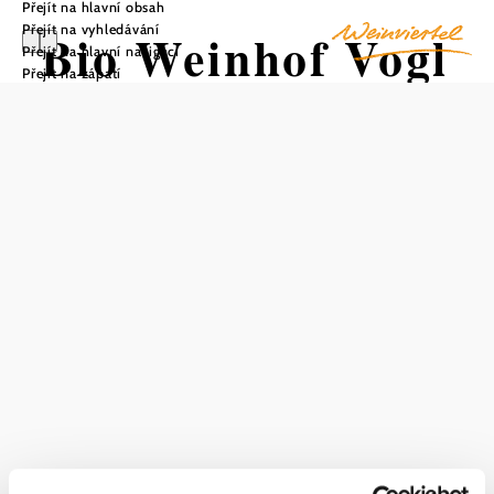
Přejít na hlavní obsah
Přejít na vyhledávání
Bio Weinhof Vogl
Přejít na hlavní navigaci
Přejít na zápatí
Uložit do oblíbených
Weinhof Vogl je rodinný podnik, který již léta vyrábí vína
s charakterem díky kvalitě, udržitelnosti a inovacím.
Smíšené hospodářství se nachází v Raggendorfu,
katastrální obci Matzen-Raggendorf, a tedy v nejjižnější
části regionu Jižní Weinviertel. Vinice a pole v
Raggendorfu jsou zasazeny kolem obce na úpatí Matzner
Hügel. Půdy na vinicích jsou velmi rozmanité, réva je
většinou zakořeněna na hlinitopísčitých půdách a na písku.
Vinařství se zaměřuje na ovoce a typické odrůdy - stojí za
autentickými víny. Ať už Weinviertel DAC nebo
výjimečná odrůdová vína, ať už nádherně perlivé frizzante
nebo šumivé víno podle tradiční metody. Weinhof Vogl