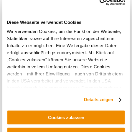
vyrábí vína pro znalce - na nejvyšší úrovni, s velkou
láskou a péčí.
Diese Webseite verwendet Cookies
Tato
provozovna
Wir verwenden Cookies, um die Funktion der Webseite,
Statistiken sowie auf Ihre Interessen zugeschnittene
je
Inhalte zu ermöglichen. Eine Weitergabe dieser Daten
vynikající...
erfolgt ausschließlich pseudonymisiert. Mit Klick auf
„Cookies zulassen“ können Sie unsere Webseite
Vybavení
weiterhin in vollem Umfang nutzen. Diese Cookies
Prohlídky s
werden – mit Ihrer Einwilligung – auch von Drittanbietern
průvodcem
in den USA verarbeitet und verwendet. In den USA
besteht derzeit kein angemessenes Datenschutzniveau,
und es ist nicht ausgeschlossen, dass staatliche
Details zeigen
Sicherheitsbehörden entsprechende Anordnungen
gegenüber den Drittanbietern (Google und Meta
Objevování okolí
Platforms, Inc.) treffen, um Zugriff auf Daten zu Kontroll-
Cookies zulassen
und Überwachungszwecken zu erhalten. Dagegen gibt es
Výlety, hotely, trasy a další
keine wirksamen Rechtsbehelfe und