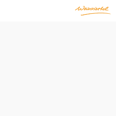
Otevírací doba
Hlavní provozovna v Gänserndorfu:
Po–Pá 5:30–18:00
So 8:30–13:00