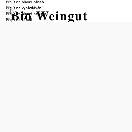
Přejít na hlavní obsah
Přejít na vyhledávání
Bio Weingut
Přejít na hlavní navigaci
Přejít na zápatí
Zöchmann
Telefonická rezervace stolu
Uložit do oblíbených