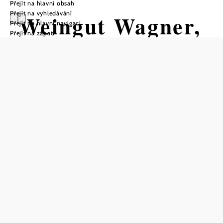
Přejít na hlavní obsah
Přejít na vyhledávání
Weingut Wagner,
Přejít na hlavní navigaci
Přejít na zápatí
Prottes
Otevírací doba
Telefonická rezervace stolu
Dny vináren od 27. 6. do 29. 6. 2025 od 15 hodin.
Uložit do oblíbených