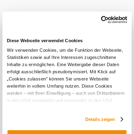
je také ideálním místem pro pořádání večírků a oslav, na
přání se zde nabízí teplé rauty ve spolupráci s regionálními
restauracemi a cateringovými společnostmi. Aktuální časy
podávání si můžete prohlédnout v kalendáři vinárny
Weinviertel.
Diese Webseite verwendet Cookies
Tato
Wir verwenden Cookies, um die Funktion der Webseite,
provozovna
Statistiken sowie auf Ihre Interessen zugeschnittene
je
Inhalte zu ermöglichen. Eine Weitergabe dieser Daten
vynikající...
erfolgt ausschließlich pseudonymisiert. Mit Klick auf
„Cookies zulassen“ können Sie unsere Webseite
Co dalšího u nás najdete
weiterhin in vollem Umfang nutzen. Diese Cookies
werden – mit Ihrer Einwilligung – auch von Drittanbietern
Weingut Johann Frohner
in den USA verarbeitet und verwendet. In den USA
Infrastruktura
besteht derzeit kein angemessenes Datenschutzniveau,
Zjistit více
und es ist nicht ausgeschlossen, dass staatliche
Details zeigen
Sicherheitsbehörden entsprechende Anordnungen
gegenüber den Drittanbietern (Google und Meta