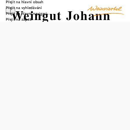
Přejít na hlavní obsah
Přejít na vyhledávání
Weingut Johann
Přejít na hlavní navigaci
Přejít na zápatí
Frohner
Uložit do oblíbených
Tradiční vinařství Weingut Johann Frohner se nachází v
Großinzersdorfu ve východním Weinviertelu, rodišti
slavného malíře Adolfa Frohnera. Je zasazeno mezi kopce
a nížiny řeky March. V tomto panonském klimatu
dozrávají na hlinitých a sprašových půdách bohatých na
humus vynikající bílé a červené hrozny, které se
zpracovávají na lahodná vína. Vinárna nabízí dostatek
místa až pro 90 osob a vynikající vína a regionální
pochoutky si můžete vychutnat také na zahrádce. Vinařství