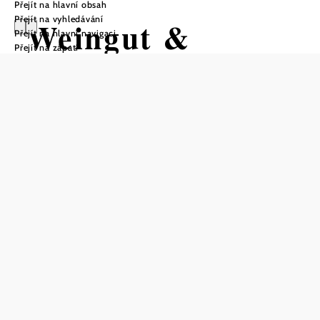
Přejít na hlavní obsah
Přejít na vyhledávání
Weingut &
Přejít na hlavní navigaci
Přejít na zápatí
Heuriger Familie
Deutsch
Otevírací doba
Od 25.07.2026 do 16.08.2026
Od 03.10.2026 do 18.10.2026
Od 07.11.2026 do 29.11.2026
Telefonická rezervace stolu
Úterý–neděle od 11 hodin, zavřeno v pondělí