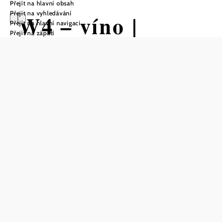
Přejít na hlavní obsah
Přejít na vyhledávání
W4 – víno |
Přejít na hlavní navigaci
Přejít na zápatí
požitek | kultura
Otevírací doba
Od 01.01. do 31.12.
středa
11:30 - 16:00 hodin
čtvrtek
11:30 - 16:00 hodin
pátek
11:30 - 22:00 hodin
sobota
11:30 - 22:00 hodin
nedĕle
11:30 - 16:00 hodin
dovolená
11:30 - 16:00 hodin
Telefonická rezervace stolu