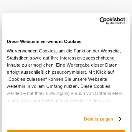
zážitek uprostřed malebné krajiny Weinviertelu.
Tato
provozovna
je
Diese Webseite verwendet Cookies
vynikající...
Wir verwenden Cookies, um die Funktion der Webseite,
Vybavení
Statistiken sowie auf Ihre Interessen zugeschnittene
Inhalte zu ermöglichen. Eine Weitergabe dieser Daten
Prodej ze
erfolgt ausschließlich pseudonymisiert. Mit Klick auf
dvora
„Cookies zulassen“ können Sie unsere Webseite
Co dalšího u nás najdete
weiterhin in vollem Umfang nutzen. Diese Cookies
werden – mit Ihrer Einwilligung – auch von Drittanbietern
Terrassenheuriger Trimmel
in den USA verarbeitet und verwendet. In den USA
Infrastruktura
besteht derzeit kein angemessenes Datenschutzniveau,
Zjistit více
und es ist nicht ausgeschlossen, dass staatliche
Details zeigen
Sicherheitsbehörden entsprechende Anordnungen
gegenüber den Drittanbietern (Google und Meta