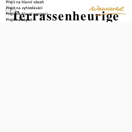
Přejít na hlavní obsah
Přejít na vyhledávání
Terrassenheurige
Přejít na hlavní navigaci
Přejít na zápatí
r Trimmel
Uložit do oblíbených
Terrassenheuriger Trimmel, hrdý člen vinařské stezky
Dolní Rakousko, má úctyhodnou kapacitu 150 míst v
restauraci a 300 míst v půvabné zahradě. Podnik je
dokonale uzpůsoben pro skupinové zájezdy a vřele vítá
autobusy. Pro rodiny s dětmi je další atrakcí stávající dětské
hřiště. Heuriger je známý svými vynikajícími víny a
útulnou atmosférou. Aktuální časy podávání naleznete v
kalendáři Weinviertel Heuriger. Návštěva vinárny
Terrassenheuriger Trimmel slibuje autentický vinařský