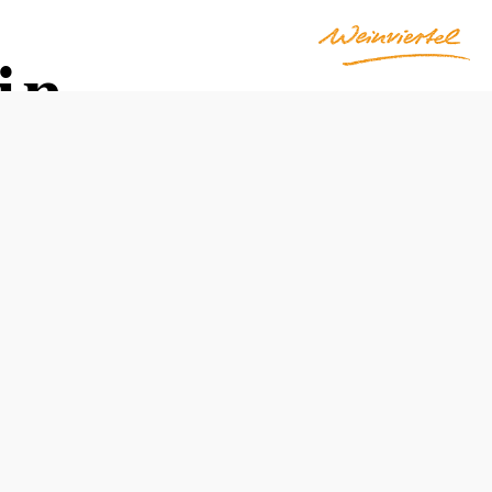
in
Otevírací doba
Od 04.09.2026 do 13.09.2026
Telefonická rezervace stolu
Otevřeno v období Heurigen: pátek, sobota od 16:00
neděle a svátky od 15:00