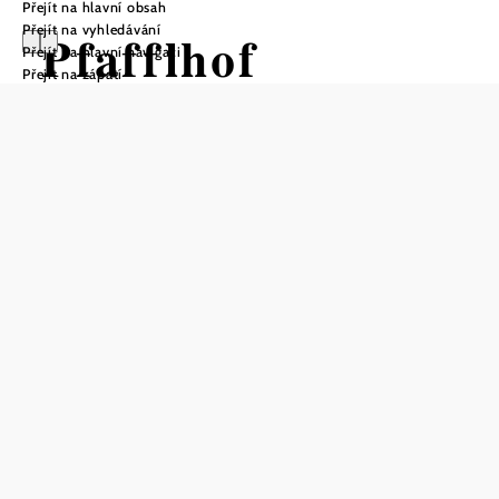
Přejít na hlavní obsah
Přejít na vyhledávání
Pfafflhof
Přejít na hlavní navigaci
Přejít na zápatí
Otevírací doba
Od 02.10.2026 do 26.10.2026
Telefonická rezervace stolu
Otevírací doba: pátek od 17 h, sobota, neděle a pátek od
16 h
Uložit do oblíbených
Kellerheurigen Pfafflhof je místo, které nabízí domácí