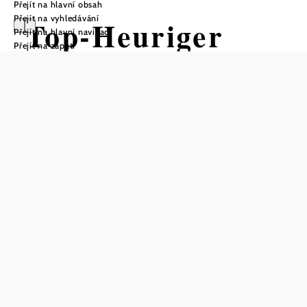
Přejít na hlavní obsah
Přejít na vyhledávání
Top-Heuriger
Přejít na hlavní navigaci
Přejít na zápatí
Weingut Winter
Otevírací doba
Od 13.08.2026 do 24.08.2026
Od 15.10.2026 do 26.10.2026
Od 19.11.2026 do 30.11.2026
Telefonická rezervace stolu
Otevírací doba vináren: denně od 15 hodin