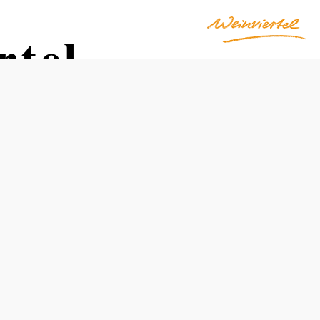
rtel
Kapacity
Počet konferenčních místností: 5
Kapacita míst k sezení max.: 100
Místnost: 70
Celkový počet parkovacích míst: -