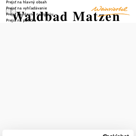
Prejsť na hlavný obsah
Prejsť na vyhľadávanie
Waldbad Matzen
Prejsť na hlavnú navigáciu
Prejsť na pätičku
Uložiť do zoznamu sledovania
Kúpele Matzner Waldbad ponúkajú počas leta oddych a
relax pre celú rodinu.
V susedstve Matznerovho lesa, pod hradom, sa nachádza
kúpalisko zrekonštruované v roku 1997 s vlastným
detským kútikom, šatňou, trávnikom na opaľovanie,
toboganom pre batoľatá "Alifant" a bufetom.
- Solárne vyhrievaný bazén
- trávnik na opaľovanie