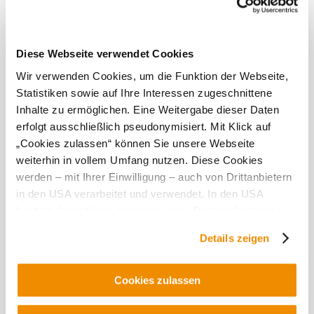
- Vodná šmýkačka pre batoľatá
- Bufet
Diese Webseite verwendet Cookies
Aktuálne počasie v Matzen
Wir verwenden Cookies, um die Funktion der Webseite,
Statistiken sowie auf Ihre Interessen zugeschnittene
Dnes, 08.08.2026
22°
Inhalte zu ermöglichen. Eine Weitergabe dieser Daten
erfolgt ausschließlich pseudonymisiert. Mit Klick auf
jasná obloha
„Cookies zulassen“ können Sie unsere Webseite
rýchlosť vetra
2,0 km/h
weiterhin in vollem Umfang nutzen. Diese Cookies
werden – mit Ihrer Einwilligung – auch von Drittanbietern
Zajtra, 09.08.2026
17° až 31°
in den USA verarbeitet und verwendet. In den USA
©
Marktgemeinde Matzen-Raggendorf
prevažne jasno
besteht derzeit kein angemessenes Datenschutzniveau,
rýchlosť vetra
2,2 km/h
und es ist nicht ausgeschlossen, dass staatliche
Details zeigen
Sicherheitsbehörden entsprechende Anordnungen
Preskúmať okolie
gegenüber den Drittanbietern (Google und Meta
Platforms, Inc.) treffen, um Zugriff auf Daten zu Kontroll-
Cookies zulassen
Výletné miesta, hotely, trasy a ďalšie
und Überwachungszwecken zu erhalten. Dagegen gibt es
keine wirksamen Rechtsbehelfe und